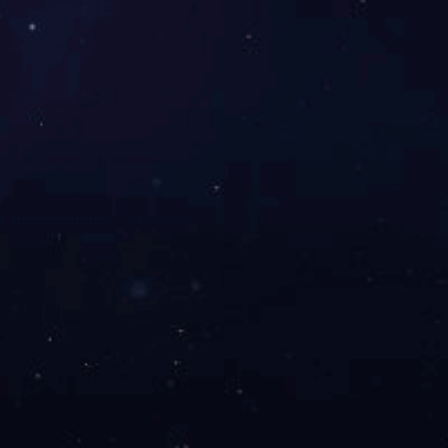
阿里国际站
子入口_
关于开云电子入
品牌动态
视频专栏
开
中国)
口_开云(中国)
开
行业资讯
公司视频
妖品牌
关于开云电子入
推广新闻
产品视频
TOUR
口_开云(中国)
制产品
生产工艺
权威资质