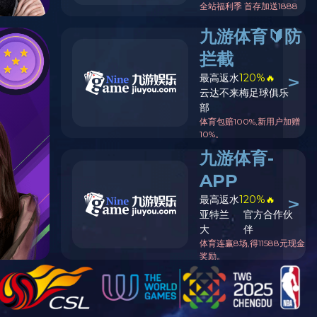
加拿大
美国
墨西哥