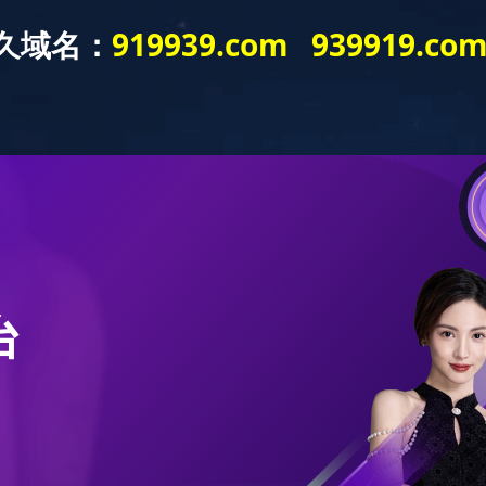
关于开云电子入
品牌动态
视频专栏
开云电
口_开云(中国)
云(中