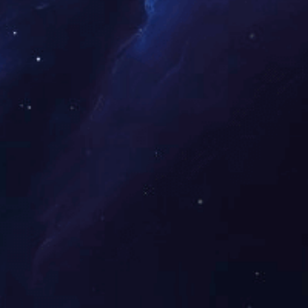
我们的服
墨
WHAT WE DO?