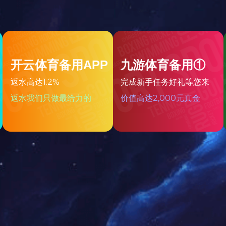
澳大
材料商合作
加拿大等客户