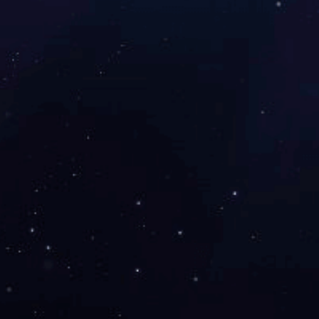
LINKS
百度
|
水妖钢笔
|
阿里巴巴
|
淘宝店铺
|
友情链接
开云电
开云(
水
LMI
定